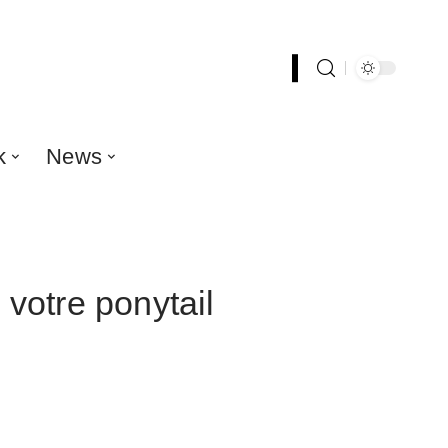
k
News
r votre ponytail