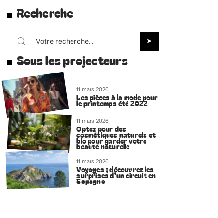
Recherche
Sous les projecteurs
11 mars 2026
Les pièces à la mode pour
le printemps été 2022
11 mars 2026
Optez pour des
cosmétiques naturels et
bio pour garder votre
beauté naturelle
11 mars 2026
Voyages ; découvrez les
surprises d’un circuit en
Espagne