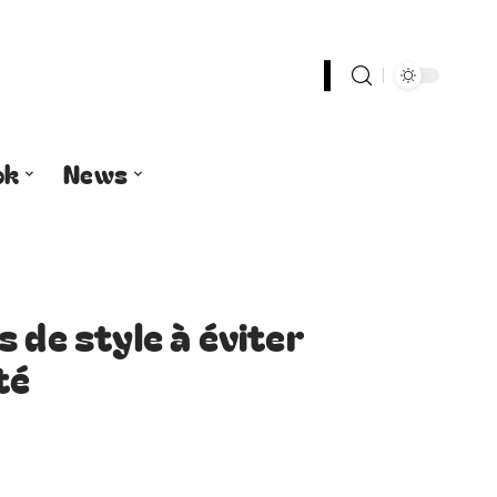
ok
News
 de style à éviter
té