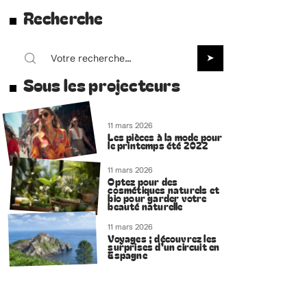
Recherche
Sous les projecteurs
11 mars 2026
Les pièces à la mode pour
le printemps été 2022
11 mars 2026
Optez pour des
cosmétiques naturels et
bio pour garder votre
beauté naturelle
11 mars 2026
Voyages ; découvrez les
surprises d’un circuit en
Espagne